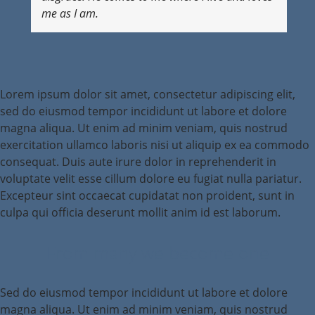
me as I am.
Lorem ipsum dolor sit amet, consectetur adipiscing elit,
sed do eiusmod tempor incididunt ut labore et dolore
magna aliqua. Ut enim ad minim veniam, quis nostrud
exercitation ullamco laboris nisi ut aliquip ex ea commodo
consequat. Duis aute irure dolor in reprehenderit in
voluptate velit esse cillum dolore eu fugiat nulla pariatur.
Excepteur sint occaecat cupidatat non proident, sunt in
culpa qui officia deserunt mollit anim id est laborum.
From many we become one
Sed do eiusmod tempor incididunt ut labore et dolore
magna aliqua. Ut enim ad minim veniam, quis nostrud