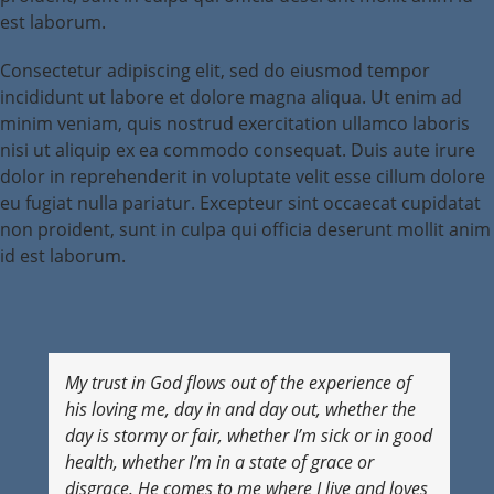
est laborum.
Consectetur adipiscing elit, sed do eiusmod tempor
incididunt ut labore et dolore magna aliqua. Ut enim ad
minim veniam, quis nostrud exercitation ullamco laboris
nisi ut aliquip ex ea commodo consequat. Duis aute irure
dolor in reprehenderit in voluptate velit esse cillum dolore
eu fugiat nulla pariatur. Excepteur sint occaecat cupidatat
non proident, sunt in culpa qui officia deserunt mollit anim
id est laborum.
My trust in God flows out of the experience of
his loving me, day in and day out, whether the
day is stormy or fair, whether I’m sick or in good
health, whether I’m in a state of grace or
disgrace. He comes to me where I live and loves