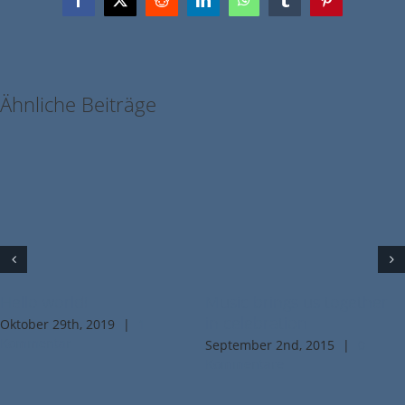
Facebook
X
Reddit
LinkedIn
WhatsApp
Tumblr
Pinterest
Ähnliche Beiträge
Hello world!
Music brings us together
in celebration
Oktober 29th, 2019
|
1
Kommentar
September 2nd, 2015
|
0
Kommentare